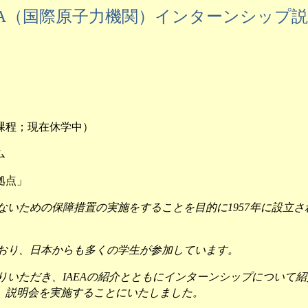
A
（国際原子力機関）インターンシップ説
現在休学中）
ム
点」
ないための保障措置の実施をすることを目的に
年に設立さ
1957
おり、日本からも多くの学生が参加しています。
りいただき、
の紹介とともにインターンシップについて紹
IAEA
、説明会を実施することにいたしました。