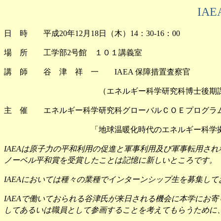
IAE
日 時 平成
年
月
日（木）
：
：
20
12
18
14
30-16
00
場 所 工学部
号館 １０１講義室
2
講 師 谷 津 祥 一
保障措置査察官
IAEA
（エネルギー科学研究科博士後期課程；
主 催 エネルギー科学研究科グローバルＣＯＥプログラ
「地球温暖化時代のエネルギー科学拠
は原子力の平和利用の促進と軍事利用及び軍事転用され
IAEA
ノーベル平和賞を受賞したことは記憶に新しいところです。
においては種々の業種でインターンシップ生を募集して
IAEA
で働いておられる谷津氏が来日される機会に本学にお寄
IAEA
してあるいは職員として参画することを考えてもらうために