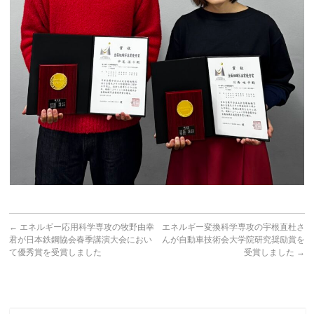
←
エネルギー応用科学専攻の牧野由幸
エネルギー変換科学専攻の宇根直杜さ
君が日本鉄鋼協会春季講演大会におい
んが自動車技術会大学院研究奨励賞を
て優秀賞を受賞しました
受賞しました
→