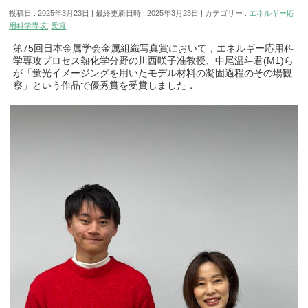
投稿日 : 2025年3月23日
最終更新日時 : 2025年3月23日
カテゴリー :
エネルギー応
用科学専攻
,
受賞
第75回日本金属学会金属組織写真賞において，エネルギー応用科
学専攻プロセス熱化学分野の川西咲子准教授、中尾温斗君(M1)ら
が「蛍光イメージングを用いたモデル材料の凝固過程のその場観
察」という作品で優秀賞を受賞しました．