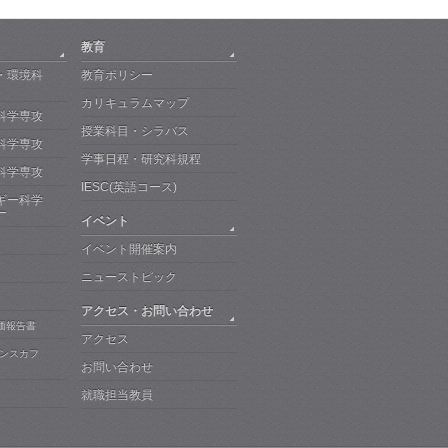
教育
・環境科
教育ポリシー
カリキュラムマップ
科学専攻
授業科目・シラバス
科学専攻
学事日程・研究科規程
科学専攻
IESC(英語コース)
ギー科学
ー
イベント
イベント開催案内
ス
ニューストピック
アクセス・お問い合わせ
・評価報告書
アクセス
エンスカフ
お問い合わせ
就職担当教員