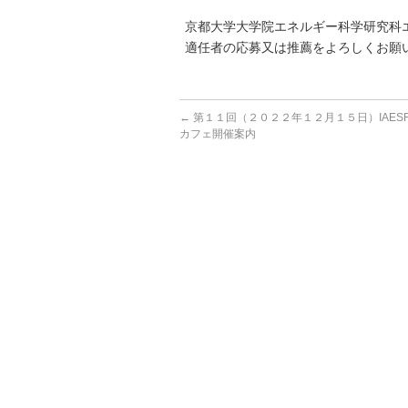
京都大学大学院エネルギー科学研究科
適任者の応募又は推薦をよろしくお願
←
第１１回（２０２２年１２月１５日）IAES
カフェ開催案内