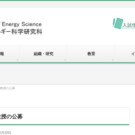
報
組織・研究
教育
イ
准教授の公募
教授の公募
2月20日