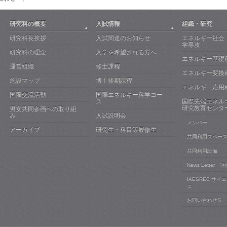
研究科の概要
入試情報
組織・研究
研究科長挨拶
入試関連のお知らせ
エネルギー社会
学専攻
研究科の理念
入学を希望される方へ
エネルギー基礎
運営組織
修士課程
エネルギー変換
施設マップ
博士後期課程
エネルギー応用
国際交流活動
国際エネルギー科学コー
ス
国際先端エネル
研究教育センタ
男女共同参画への取り組
み
入試説明会
メンバー
アーカイブ
研究生・科目等履修生
共同利用スペー
共同利用設備
News Letter
IAESREC サイ
ェ
お問い合わせ先