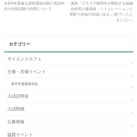
令和9年度修士課程選抜試験の英語科
講座『プラズマ物理学が開拓する核融
目の外部試験の利用について
合研究の最前線：シミュレーションと
実験で未知の領域に迫る』(終了いたし
ました)
→
カテゴリー
サイエンスカフェ
主催・共催イベント
産学官連携講演会
入試説明会
入試関係
公募情報
協賛イベント