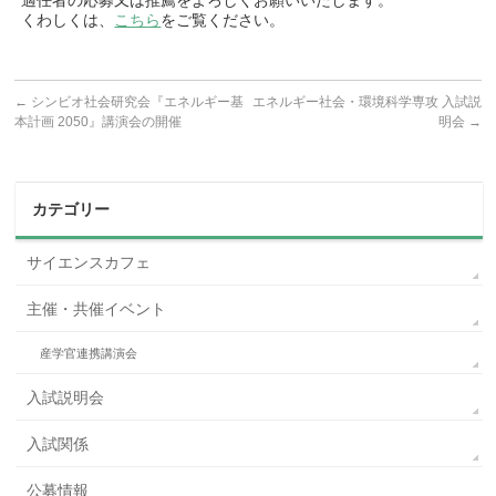
適任者の応募又は推薦をよろしくお願いいたします。
くわしくは、
こちら
をご覧ください。
←
シンビオ社会研究会『エネルギー基
エネルギー社会・環境科学専攻 入試説
本計画 2050』講演会の開催
明会
→
カテゴリー
サイエンスカフェ
主催・共催イベント
産学官連携講演会
入試説明会
入試関係
公募情報