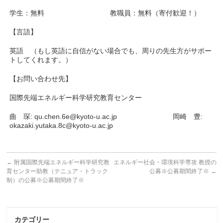
学生：無料 教職員：無料（寄付歓迎！）
【言語】
英語 （もし英語に自信がない場合でも、周りの先生方がサポー
トしてくれます。）
【お問い合わせ先】
国際先端エネルギー科学研究教育センター
曲 琛: qu.chen.6e@kyoto-u.ac.jp 岡崎 豊:
okazaki.yutaka.8c@kyoto-u.ac.jp
←
附属国際先端エネルギー科学研究教
エネルギー社会・環境科学専攻 教授の
育センター助教（テニュア・トラック
公募※公募期間終了※
→
制）の公募※公募期間終了※
カテゴリー