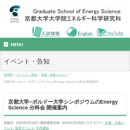
MENU
イベント・告知
HOME
»
イベント・告知
»
主催・共催イベント
»
京都大学−ボルドー大学シンポジウムのEnergy Science 分科会 開催案内
京都大学−ボルドー大学シンポジウムのEnergy
Science 分科会 開催案内
投稿日 : 2021年2月16日
最終更新日時 : 2021年2月16日
カテゴリー :
主催・共催イ
ベント
,
協賛イベント
,
学内通知