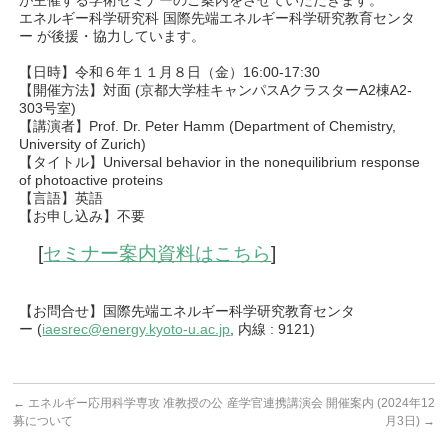
が主催する学術セミナーのご案内をさせていただきます。
エネルギー科学研究科 国際先端エネルギー科学研究教育センタ
ー が後援・協力しています。
【日時】令和６年１１月８日（金）
16:00-17:30
【開催方法】対面
(
京都大学桂キャンパス
A
クラスター
A2
棟
A2-
303
号室
)
【講演者】
Prof. Dr. Peter Hamm (Department of Chemistry,
University of Zurich)
【タイトル】
Universal behavior in the nonequilibrium response
of photoactive proteins
【言語】英語
【お申し込み】不要
[
セミナー案内資料はこちら
]
【お問合せ】国際先端エネルギー科学研究教育センタ
ー
(
iaesrec@energy.kyoto-u.ac.jp
,
内線
: 9121)
←
エネルギー応用科学専攻 准教授の公
産学官連携講演会 開催案内 (2024年12
募について
月3日)
→