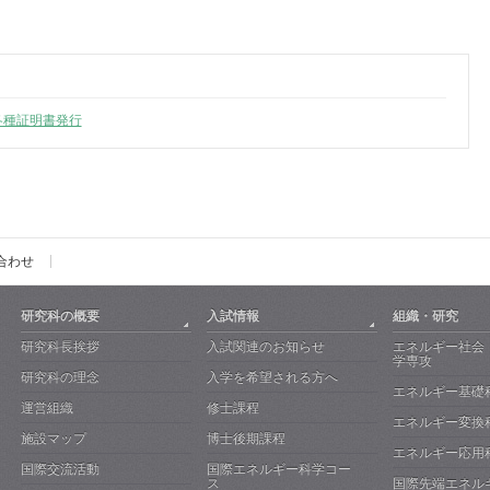
各種証明書発行
合わせ
研究科の概要
入試情報
組織・研究
研究科長挨拶
入試関連のお知らせ
エネルギー社会
学専攻
研究科の理念
入学を希望される方へ
エネルギー基礎
運営組織
修士課程
エネルギー変換
施設マップ
博士後期課程
エネルギー応用
国際交流活動
国際エネルギー科学コー
ス
国際先端エネル