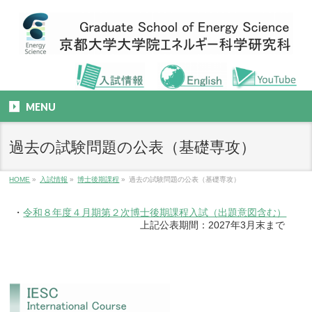
MENU
過去の試験問題の公表（基礎専攻）
HOME
»
入試情報
»
博士後期課程
»
過去の試験問題の公表（基礎専攻）
・
令和８年度４月期第２次博士後期課程入試（出題意図含む）
上記公表期間：2027年3月末まで