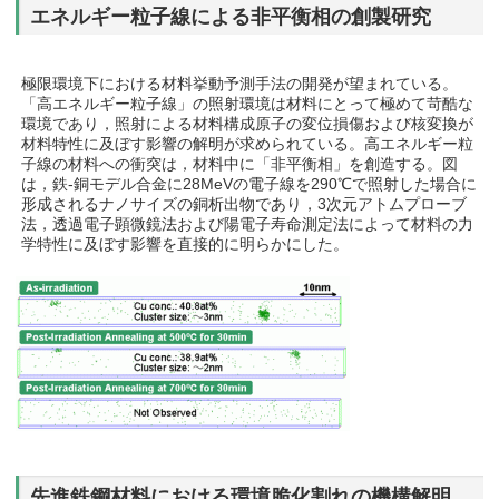
エネルギー粒子線による非平衡相の創製研究
極限環境下における材料挙動予測手法の開発が望まれている。
「高エネルギー粒子線」の照射環境は材料にとって極めて苛酷な
環境であり，照射による材料構成原子の変位損傷および核変換が
材料特性に及ぼす影響の解明が求められている。高エネルギー粒
子線の材料への衝突は，材料中に「非平衡相」を創造する。図
は，鉄‐銅モデル合金に28MeVの電子線を290℃で照射した場合に
形成されるナノサイズの銅析出物であり，3次元アトムプローブ
法，透過電子顕微鏡法および陽電子寿命測定法によって材料の力
学特性に及ぼす影響を直接的に明らかにした。
先進鉄鋼材料における環境脆化割れの機構解明