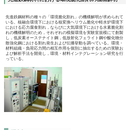
先進鉄鋼材料の種々の「環境脆化割れ」の機構解明が求められて
いる。核融合環境下における核変換ヘリウム脆化や軽水炉環境下
における応力腐食割れ，ならびに大気環境下における水素脆化割
れの機構解明のため，それぞれの模擬環境を実験室規模にて創製
し，低炭素オーステナイト鋼，低放射化フェライト鋼や酸化物分
散強化鋼における割れ発生および伝播挙動を調べている。環境・
材料組織・負荷応力間の相互作用を個別に抽出するための実験お
よび解析手法を開発し，環境・材料インテグレーション研究を行
っている。