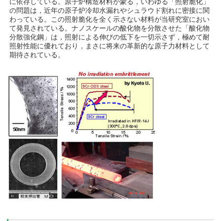
に依存している。原子炉構造材料が蒙る，いわゆる「照射脆化」
の問題は，近年の原子炉冷却水漏れやシュラウド割れに密接に関
わっている。この照射脆化を全く示さない材料が当研究室におい
て発見されている。ナノスケールの酸化物を分散させた「酸化物
分散強化鋼」は，照射による伸びの低下を一切示さず，極めて耐
照射性能に優れており，まさに将来の革新的な原子力材料として
期待されている。