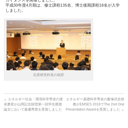
ガイダンスを開催しました。
平成30年度4月期は、修士課程135名、博士後期課程18名が入学
しました。
石原研究科長の祝辞
←
エネルギー社会・環境科学専攻の渡
エネルギー基礎科学専攻の薮塚武史助
卓磨君が山岡記念財団第一回学生懸賞
教がEMSES 2018でThe 2nd Oral
論文において最優秀賞を受賞しました
Presentation Awardを受賞しました
→