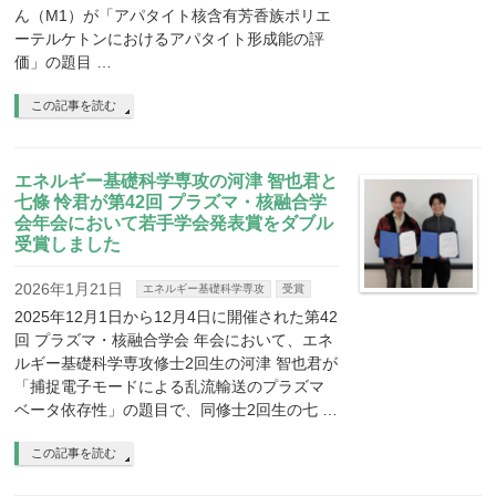
ん（M1）が「アパタイト核含有芳香族ポリエ
ーテルケトンにおけるアパタイト形成能の評
価」の題目 …
この記事を読む
エネルギー基礎科学専攻の河津 智也君と
七條 怜君が第42回 プラズマ・核融合学
会年会において若手学会発表賞をダブル
受賞しました
2026年1月21日
エネルギー基礎科学専攻
受賞
2025年12月1日から12月4日に開催された第42
回 プラズマ・核融合学会 年会において、エネ
ルギー基礎科学専攻修士2回生の河津 智也君が
「捕捉電子モードによる乱流輸送のプラズマ
ベータ依存性」の題目で、同修士2回生の七 …
この記事を読む