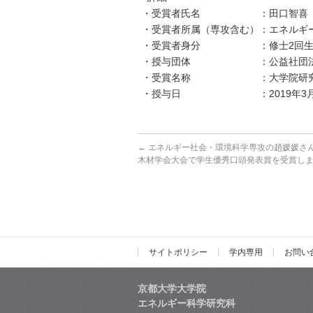
・受賞者氏名 ：田口智喜
・受賞者所属（専攻含む）：エネルギ
・受賞者身分 ：修士2回
・授与団体 ：公益社団法人
・受賞名称 ：大学院研究
・授与日 ：2019年3月
←
エネルギー社会・環境科学専攻の趙媛媛さん
木材学会大会で学生優秀口頭発表賞を受賞し
サイトポリシー
学内専用
お問い
京都大学大学院
エネルギー科学研究科