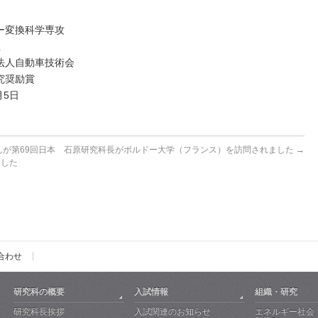
ー変換科学専攻
生
自動車技術会
奨励賞
5日
が第69回日本
石原研究科長がボルドー大学（フランス）を訪問されました
→
ました
合わせ
研究科の概要
入試情報
組織・研究
研究科長挨拶
入試関連のお知らせ
エネルギー社会