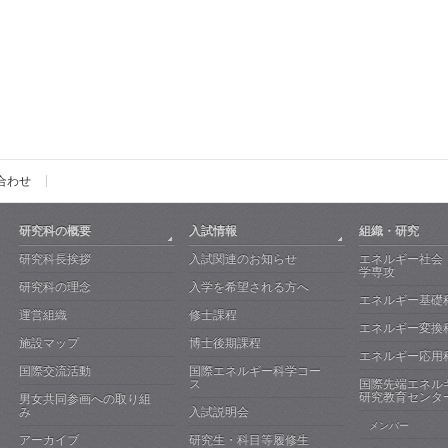
合わせ
研究科の概要
入試情報
組織・研究
研究科長挨拶
入試関連のお知らせ
エネルギー社会
学専攻
研究科の理念
入学を希望される方へ
エネルギー基礎
運営組織
修士課程
エネルギー変換
施設マップ
博士後期課程
エネルギー応用
国際交流活動
国際エネルギー科学コー
ス
国際先端エネル
研究教育センタ
男女共同参画への取り組
み
入試説明会
メンバー
アーカイブ
研究生・科目等履修生