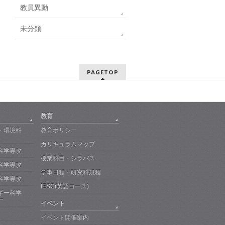
教員異動
未分類
PAGETOP
教育
・環境科
教育ポリシー
カリキュラムマップ
科学専攻
授業科目・シラバス
科学専攻
学事日程・研究科規程
科学専攻
IESC(英語コース)
ギー科学
ー
イベント
イベント開催案内