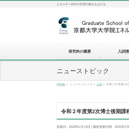
エネルギー科学の学理の確立をはかる
研究科の概要
入試情
ニューストピック
HOME
»
ニューストピック
»
入試
»
令和２年度第2
令和２年度第2次博士後期課
投稿日 : 2020年2月13日
最終更新日時 : 2020年2