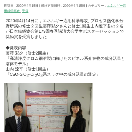
投稿日 : 2020年4月15日
最終更新日時 : 2020年4月15日
カテゴリー :
エネルギー応
用科学専攻
,
受賞
2020年4月14日に，エネルギー応用科学専攻, プロセス熱化学分
野所属の修士２回生藤澤彩夕さんと修士1回生山内遼平君の２名
が日本鉄鋼協会第179回春季講演大会学生ポスターセッションで
奨励賞を受賞しました.
◆発表内容
藤澤 彩夕（修士2回生）
『高清浄度クロム鋼溶製に向けたスピネル系介在物の成分活量と
溶体モデル』
山内 遼平（修士1回生）
『CaO-SiO
-Cr
O
系スラグ中の成分活量の測定』
2
2
3