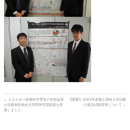
←
エネルギー変換科学専攻の包智超君
【重要】令和3年度修士課程入学試験
が自動車技術会大学院研究奨励賞を受
の英語試験変更について
→
賞しました