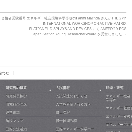
）合格者受験番号
エネルギー社会環境科学専攻のFahmi Machda さんがTHE 27th
INTERNATIONAL WORKSHOP ON ACTIVE-MATRIX
FLATPANEL DISPLAYS AND DEVICES にて AMFPD’19-ECS
Japan Section Young Researcher Award を受賞しました
→
合わせ
研究科の概要
入試情報
組織・研究
研究科長挨拶
入試関連のお知らせ
エネルギー社会
学専攻
研究科の理念
入学を希望される方へ
エネルギー基礎
運営組織
修士課程
エネルギー変換
施設マップ
博士後期課程
エネルギー応用
国際交流活動
国際エネルギー科学コー