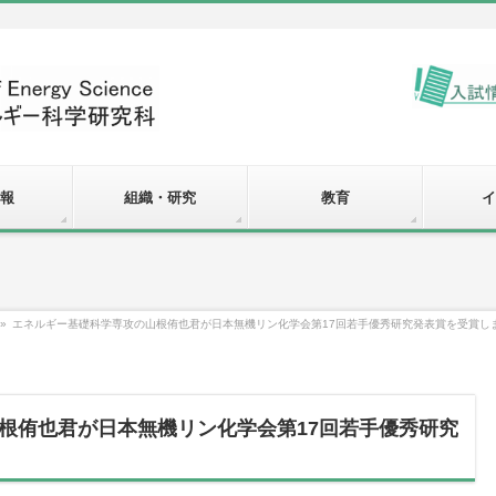
報
組織・研究
教育
イ
»
エネルギー基礎科学専攻の山根侑也君が日本無機リン化学会第17回若手優秀研究発表賞を受賞し
根侑也君が日本無機リン化学会第17回若手優秀研究