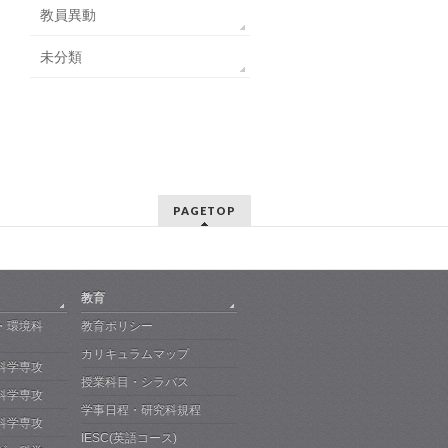
教員異動
未分類
PAGETOP
教育
・環境科
教育ポリシー
カリキュラムマップ
科学専攻
授業科目・シラバス
科学専攻
学事日程・研究科規程
科学専攻
IESC(英語コース)