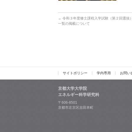
←
令和３年度修士課程入学試験（第２回選抜
一覧の掲載について
サイトポリシー
学内専用
お問い
京都大学大学院
エネルギー科学研究科
〒606-8501
京都市左京区吉田本町