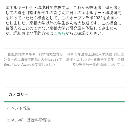
エネルギー社会・環境科学専攻では、これから技術者、研究者と
しての道を目指す学部生の皆さんに日々のエネルギー・環境研究
を知っていただく機会として、このオープンラボ2022を企画い
たしました。京都大学以外の学生さんも大歓迎です。この機会に
普段入ることのできない京都大学と研究室を体験してみません
か。詳細および予約方法は
こちら
からご確認ください。
←
国際先端エネルギー科学研究教育セ
令和５年度修士課程入学試験（第1回
ンターの上田樹美助教がAHFE2022で
選抜・エネルギー変換科学専攻）合格
Best Paper Awardを受賞しました
者受験番号一覧の掲載について
→
カテゴリー
イベント報告
エネルギー基礎科学専攻