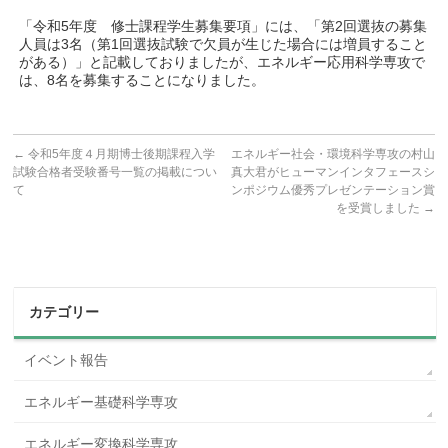
「令和5年度 修士課程学生募集要項」には、「第2回選抜の募集
人員は3名（第1回選抜試験で欠員が生じた場合には増員すること
がある）」と記載しておりましたが、エネルギー応用科学専攻で
は、8名を募集することになりました。
←
令和5年度４月期博士後期課程入学
エネルギー社会・環境科学専攻の村山
試験合格者受験番号一覧の掲載につい
真大君がヒューマンインタフェースシ
て
ンポジウム優秀プレゼンテーション賞
を受賞しました
→
カテゴリー
イベント報告
エネルギー基礎科学専攻
エネルギー変換科学専攻