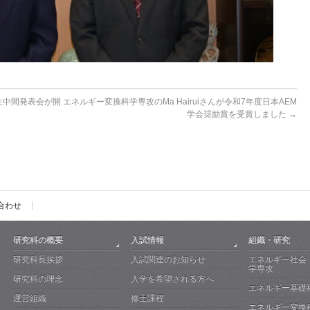
生中間発表会が開
エネルギー変換科学専攻のMa Hairuiさんが令和7年度日本AEM
学会奨励賞を受賞しました
→
合わせ
研究科の概要
入試情報
組織・研究
研究科長挨拶
入試関連のお知らせ
エネルギー社会
学専攻
研究科の理念
入学を希望される方へ
エネルギー基礎
運営組織
修士課程
エネルギー変換