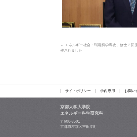
←
エネルギー社会・環境科学専攻、修士２回
催されました
サイトポリシー
学内専用
お問い
京都大学大学院
エネルギー科学研究科
〒606-8501
京都市左京区吉田本町