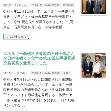
2019年11月1日
エネルギー基礎科学専攻
教員異動
令和元年11月1日付けで、エネルギー基礎科学
専攻 プラズマ・核融合基礎学分野准教授と
して、今寺 賢志先生が昇任されました。（写
真左：石原研究科長、右：今寺准教授）
この記事を読む
エネルギー基礎科学専攻の石崎千尋さん
が日本無機リン化学会第16回若手優秀研
究発表賞を受賞しました
2019年9月24日
エネルギー基礎科学専攻
受賞
令和元年9月19日〜20日に開催された第28回
無機リン化学討論会において、エネルギー基
礎科学専攻の石崎千尋さんが「生体類似環境
下でアパタイト形成能を発現する生体活性カ
ーボン複合PEEKの作製」を発表し、日本無機
リン化学会 …