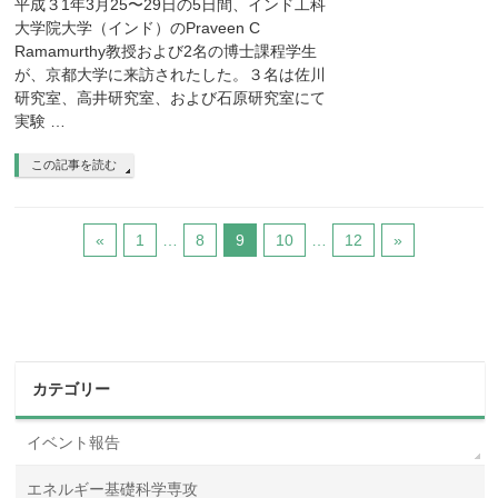
平成３1年3月25〜29日の5日間、インド工科
大学院大学（インド）のPraveen C
Ramamurthy教授および2名の博士課程学生
が、京都大学に来訪されたした。３名は佐川
研究室、高井研究室、および石原研究室にて
実験 …
この記事を読む
«
1
…
8
9
10
…
12
»
カテゴリー
イベント報告
エネルギー基礎科学専攻