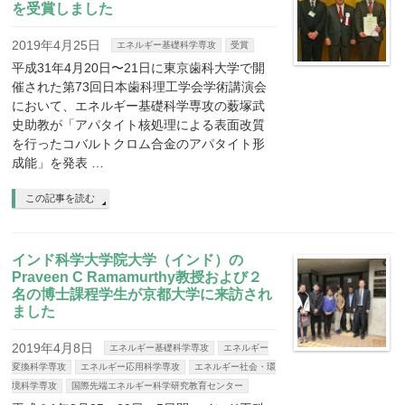
を受賞しました
2019年4月25日
エネルギー基礎科学専攻
受賞
平成31年4月20日〜21日に東京歯科大学で開
催された第73回日本歯科理工学会学術講演会
において、エネルギー基礎科学専攻の薮塚武
史助教が「アパタイト核処理による表面改質
を行ったコバルトクロム合金のアパタイト形
成能」を発表 …
この記事を読む
インド科学大学院大学（インド）の
Praveen C Ramamurthy教授および２
名の博士課程学生が京都大学に来訪され
ました
2019年4月8日
エネルギー基礎科学専攻
エネルギー
変換科学専攻
エネルギー応用科学専攻
エネルギー社会・環
境科学専攻
国際先端エネルギー科学研究教育センター