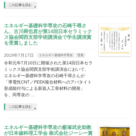
この記事を読む
エネルギー基礎科学専攻の石崎千尋さ
ん、古川舜也君が第14回日本セラミック
ス協会関西支部学術講演会で学生講演賞
を受賞しました
2019年7月17日
エネルギー基礎科学専攻
受賞
令和元年7月10日に開催された第14回日本セラ
ミックス協会関西支部学術講演会において、
エネルギー基礎科学専攻の石崎千尋さんが
「導電性CNT／PEEK複合材料へのアパタイト
形成能付与による新規人工骨材料の開発」
を、同専攻の …
この記事を読む
エネルギー基礎科学専攻の薮塚武史助教
が日本歯科理工学会 株式会社ジーシー賞