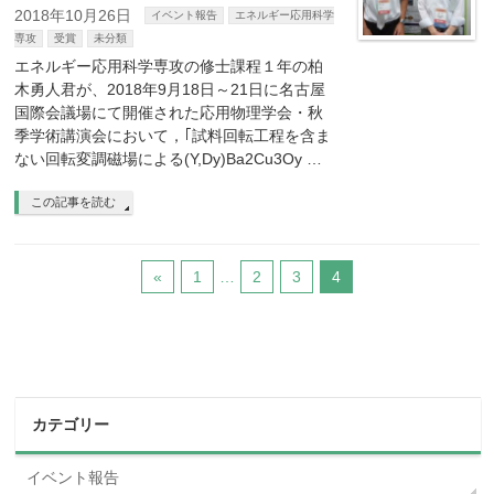
2018年10月26日
イベント報告
エネルギー応用科学
専攻
受賞
未分類
エネルギー応用科学専攻の修士課程１年の柏
木勇人君が、2018年9月18日～21日に名古屋
国際会議場にて開催された応用物理学会・秋
季学術講演会において，｢試料回転工程を含ま
ない回転変調磁場による(Y,Dy)Ba2Cu3Oy …
この記事を読む
«
1
…
2
3
4
カテゴリー
イベント報告